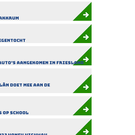
 Akkrum
wegentocht
auto’s aangekomen in Friesland
ân doet mee aan de
s op school