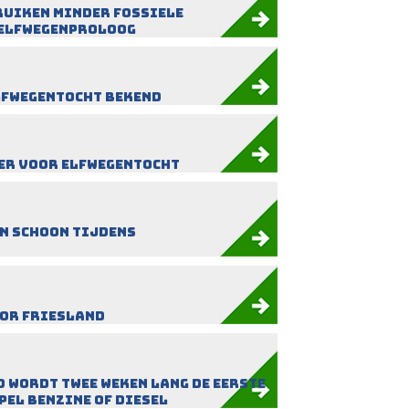
ruiken minder fossiele
 Elfwegenproloog
lfwegentocht bekend
er voor Elfwegentocht
en schoon tijdens
oor Friesland
 wordt twee weken lang de eerste
el benzine of diesel