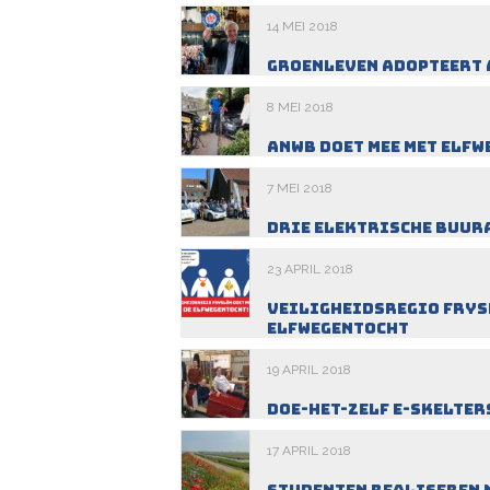
14 MEI 2018
GroenLeven adopteert
8 MEI 2018
ANWB doet mee met Elf
7 MEI 2018
Drie elektrische Buur
23 APRIL 2018
Veiligheidsregio Frysl
Elfwegentocht
19 APRIL 2018
Doe-het-zelf E-skelter
17 APRIL 2018