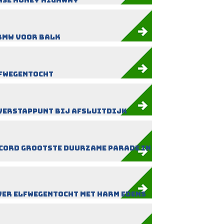
N32 Honey Highway
BMW voor Balk
fwegentocht
verstappunt bij Afsluitdijk
cord grootste duurzame parade in
er Elfwegentocht met Harm Edens