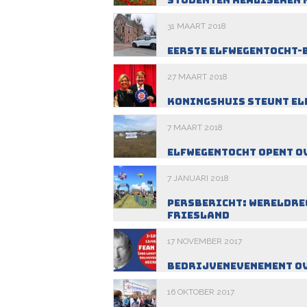
Studenten realiseren 
31 MAART 2018
Eerste Elfwegentocht-
27 MAART 2018
Koningshuis steunt El
7 MAART 2018
Elfwegentocht opent o
7 JANUARI 2018
Persbericht: wereldre
Friesland
17 NOVEMBER 2017
Bedrijvenevenement ov
16 OKTOBER 2017