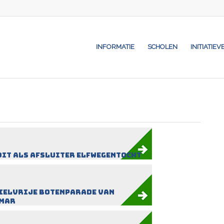
INFORMATIE
SCHOLEN
INITIATIEV
it als afsluiter Elfwegentocht
ielvrije botenparade van
emar