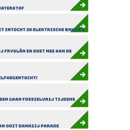
waterstof
t intocht 20 elektrische BMWi3’s
j Fryslân en doet mee aan de
 Elfwegentocht!
sen gaan fossielvrij tijdens
an ooit dankzij Parade