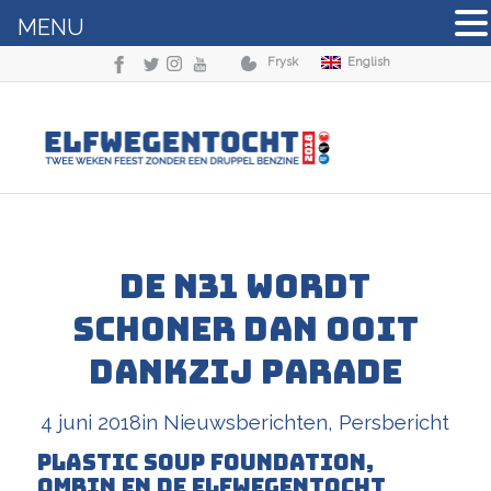
MENU
Frysk
English
De N31 wordt
schoner dan ooit
dankzij Parade
4 juni 2018
in
Nieuwsberichten
,
Persbericht
Plastic Soup Foundation,
Omrin en de Elfwegentocht