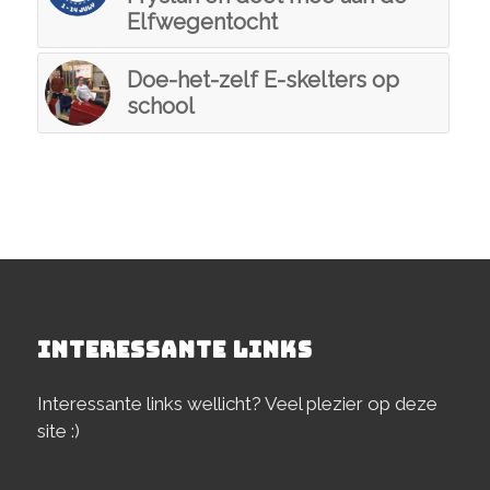
Elfwegentocht
Doe-het-zelf E-skelters op
school
INTERESSANTE LINKS
Interessante links wellicht? Veel plezier op deze
site :)