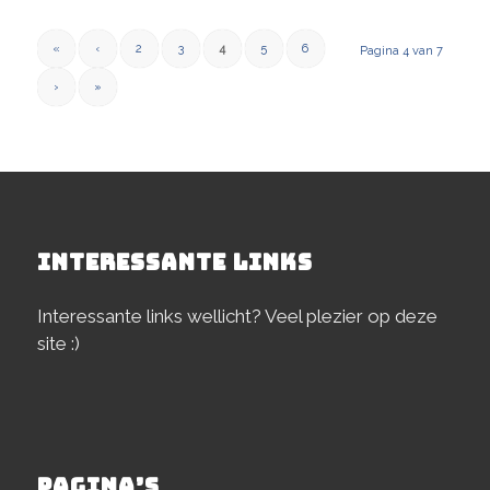
«
‹
2
3
4
5
6
Pagina 4 van 7
›
»
INTERESSANTE LINKS
Interessante links wellicht? Veel plezier op deze
site :)
PAGINA’S