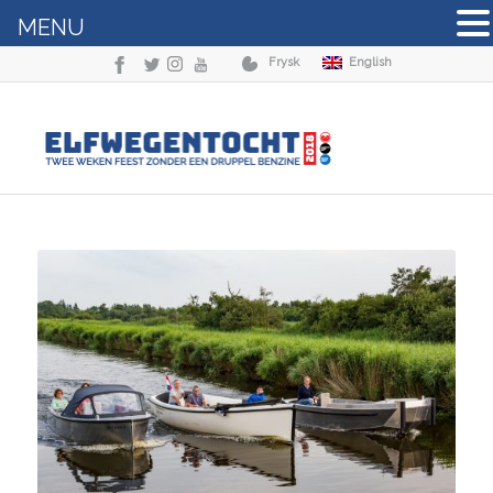
MENU
Frysk
English