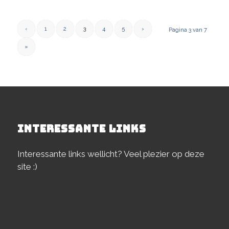
‹
1
2
3
4
5
›
Pagina 3 van 7
»
INTERESSANTE LINKS
Interessante links wellicht? Veel plezier op deze
site :)