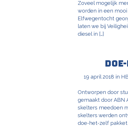
Zoveel mogelijk me
worden in een mooi e
Elfwegentocht georg
laten we bij Veilighe
diesel in […]
Doe-
19 april 2018
in
H
Ontworpen door stud
gemaakt door ABN AM
skelters meedoen me
skelters werden ont
doe-het-zelf pakket v