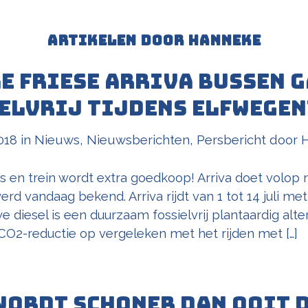
ARTIKELEN DOOR HANNEKE
e Friese Arriva bussen 
elvrij tijdens Elfwege
018
in
Nieuws
,
Nieuwsberichten
,
Persbericht
door
s en trein wordt extra goedkoop! Arriva doet volo
rd vandaag bekend. Arriva rijdt van 1 tot 14 juli me
e diesel is een duurzaam fossielvrij plantaardig alter
 CO2-reductie op vergeleken met het rijden met […]
 wordt schoner dan ooit 