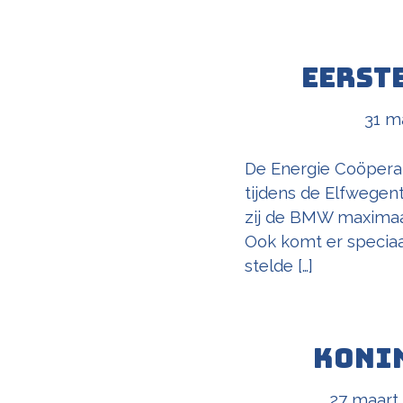
Eerst
31 m
De Energie Coöperati
tijdens de Elfwegen
zij de BMW maximaal
Ook komt er specia
stelde […]
Koni
27 maart