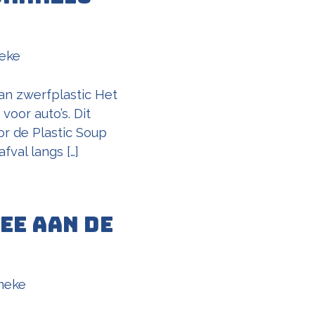
eke
an zwerfplastic Het
oor auto’s. Dit
or de Plastic Soup
val langs […]
ee aan de
neke