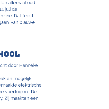
len allemaal oud
4 juli de
zine. Dat feest
j gaan. Van blauwe
chool
cht
door
Hanneke
jek en mogelijk
emaakte elektrische
e voertuigen’. De
y. Zij maakten een