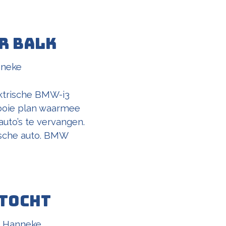
r Balk
neke
ektrische BMW-i3
mooie plan waarmee
uto’s te vervangen.
ische auto. BMW
tocht
r
Hanneke