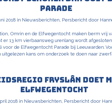
Parade
uni 2018
in
Nieuwsberichten
,
Persbericht
door
Hann
tion, Omrin en de Elfwegentocht maken berm vrij v
t er 13 km vierbaansweg urenlang wordt afgesloten v
uli voor de Elfwegentocht Parade bij Leeuwarden. Vo
n uitgelezen kans om onderzoek te doen naar zwerfaf
idsregio Fryslân doet m
Elfwegentocht
pril 2018
in
Nieuwsberichten
,
Persbericht
door
Han