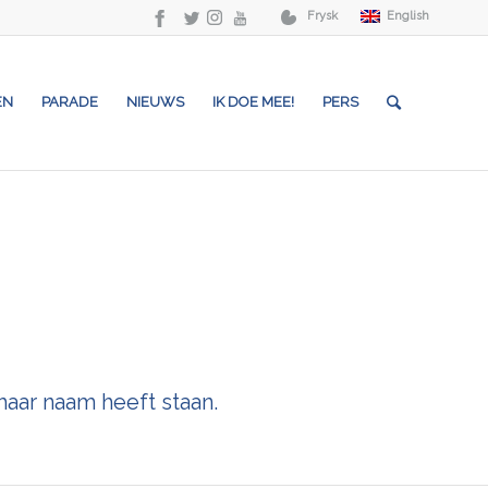
Frysk
English
EN
PARADE
NIEUWS
IK DOE MEE!
PERS
haar naam heeft staan.