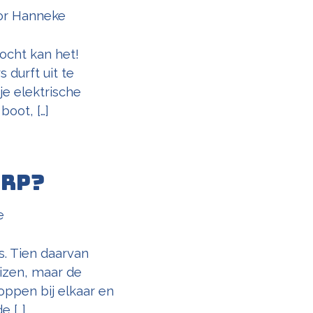
or
Hanneke
ocht kan het!
 durft uit te
je elektrische
boot, […]
orp?
e
s. Tien daarvan
eizen, maar de
oppen bij elkaar en
e […]