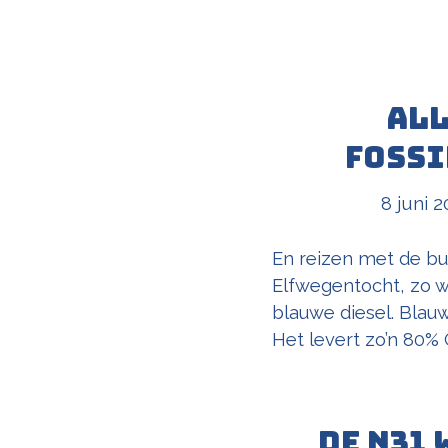
All
fossi
8 juni 2
En reizen met de bu
Elfwegentocht, zo we
blauwe diesel. Blauw
Het levert zo’n 80%
De N31