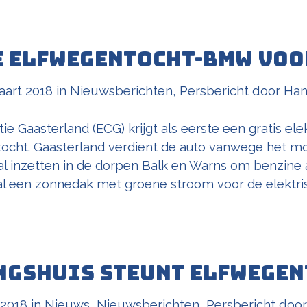
e Elfwegentocht-BMW voo
aart 2018
in
Nieuwsberichten
,
Persbericht
door
Han
e Gaasterland (ECG) krijgt als eerste een gratis el
tocht. Gaasterland verdient de auto vanwege het 
 inzetten in de dorpen Balk en Warns om benzine a
al een zonnedak met groene stroom voor de elektr
ngshuis steunt Elfwegen
 2018
in
Nieuws
,
Nieuwsberichten
,
Persbericht
doo