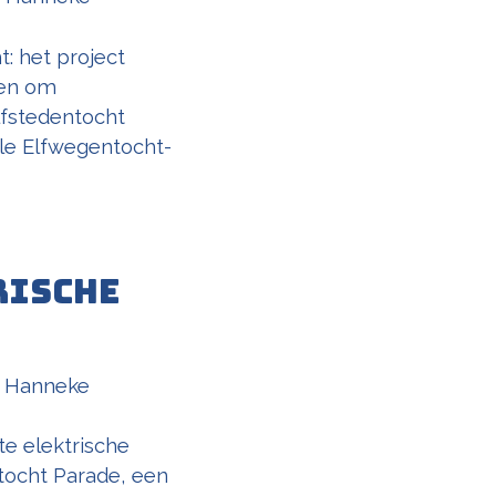
: het project
izen om
lfstedentocht
ale Elfwegentocht-
rische
r
Hanneke
te elektrische
tocht Parade, een