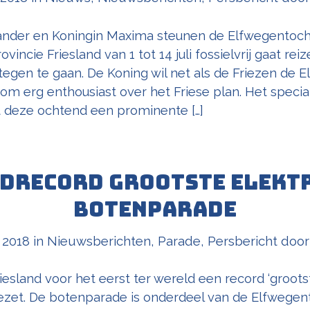
nder en Koningin Maxima steunen de Elfwegentocht
vincie Friesland van 1 tot 14 juli fossielvrij gaat re
egen te gaan. De Koning wil net als de Friezen de E
om erg enthousiast over het Friese plan. Het speci
gt deze ochtend een prominente […]
drecord Grootste Elekt
Botenparade
 2018
in
Nieuwsberichten
,
Parade
,
Persbericht
doo
Friesland voor het eerst ter wereld een record ‘groots
zet. De botenparade is onderdeel van de Elfwegen