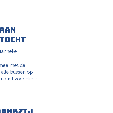
gaan
ntocht
Hanneke
p mee met de
t alle bussen op
natief voor diesel.
dankzij