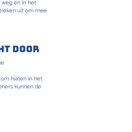
 weg en in het
streken uit om mee
ht door
ke
 om hiaten in het
woners kunnen de