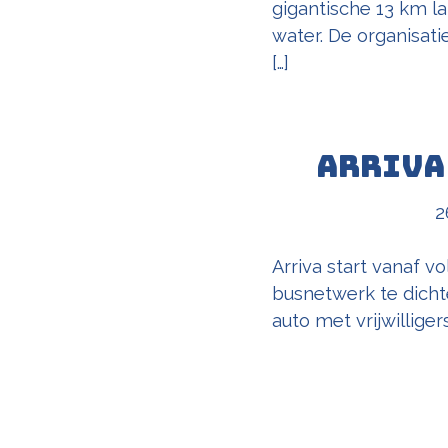
gigantische 13 km la
water. De organisat
[…]
Arriva
2
Arriva start vanaf v
busnetwerk te dicht
auto met vrijwilliger