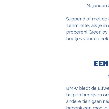
26 januari
Suppend of met de e
Tenminste, als je in
proberen! Greenjoy 
bootjes voor de hele 
Een
BMW biedt de Elfweg
helpen bedrijven om 
andere tien gaan na
bedenk een mooi pla