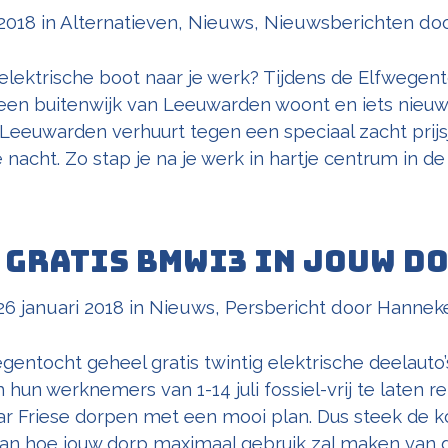
 2018
in
Alternatieven
,
Nieuws
,
Nieuwsberichten
do
lektrische boot naar je werk? Tijdens de Elfwegent
 een buitenwijk van Leeuwarden woont en iets nieuws
Leeuwarden verhuurt tegen een speciaal zacht prijs
nacht. Zo stap je na je werk in hartje centrum in de 
 gratis BMWi3 in jouw d
26 januari 2018
in
Nieuws
,
Persbericht
door
Hannek
entocht geheel gratis twintig elektrische deelauto’
hun werknemers van 1-14 juli fossiel-vrij te laten r
ar Friese dorpen met een mooi plan. Dus steek de k
n hoe jouw dorp maximaal gebruik zal maken van d