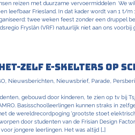
nsen reizen met duurzame vervoermiddelen We wil
n leefbaar Friesland. In dat kader wordt van 1 t/m 1
aniseerd: twee weken feest zonder een druppel ben
idsregio Fryslân (VRF) natuurlijk niet aan ons voorbi
het-zelf E-skelters op s
BO
,
Nieuwsberichten
,
Nieuwsbrief
,
Parade
,
Persberi
enten, gebouwd door kinderen, te zien op tv bij Ts
RO. Basisschoolleerlingen kunnen straks in zelfg
t de wereldrecordpoging ‘grootste stoet elektrisch
worpen door studenten van de Frisian Design Factor
oor jongere leerlingen. Het was altijd […]