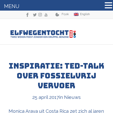
MENU
Frysk
English
Inspiratie: TED-talk
over fossielvrij
vervoer
25 april 2017
in
Nieuws
Monica Araya uit Costa Rica zet zich al jaren