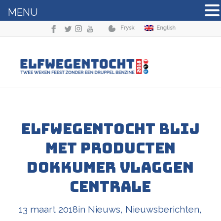
MENU
Frysk
English
Elfwegentocht blij
met producten
Dokkumer Vlaggen
Centrale
13 maart 2018
in
Nieuws
,
Nieuwsberichten
,