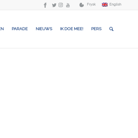
Frysk
English
EN
PARADE
NIEUWS
IK DOE MEE!
PERS