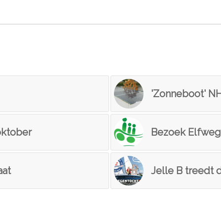
Misschien ook iets voor u
'Zonneboot' NH
oktober
Bezoek Elfwege
aat
Jelle B treedt 