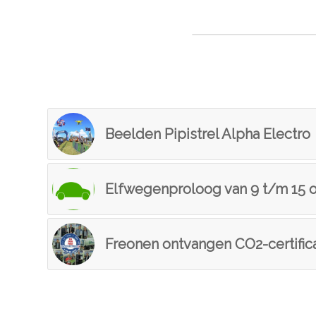
Deel dit stuk
Beelden Pipistrel Alpha Electro
Elfwegenproloog van 9 t/m 15 
Freonen ontvangen CO2-certific