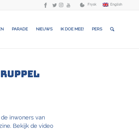
Frysk
English
EN
PARADE
NIEUWS
IK DOE MEE!
PERS
druppel
 de inwoners van
ine. Bekijk de video