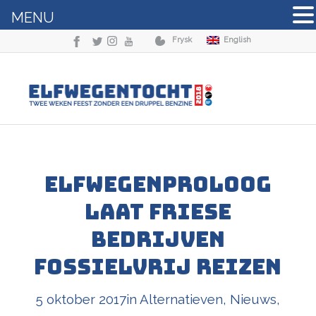
MENU
Frysk
English
Elfwegenproloog
laat Friese
bedrijven
fossielvrij reizen
5 oktober 2017
in
Alternatieven
,
Nieuws
,