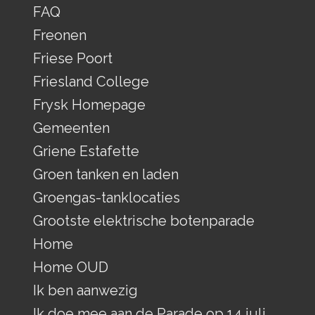
FAQ
Freonen
Friese Poort
Friesland College
Frysk Homepage
Gemeenten
Griene Estafette
Groen tanken en laden
Groengas-tanklocaties
Grootste elektrische botenparade
Home
Home OUD
Ik ben aanwezig
Ik doe mee aan de Parade op 14 juli