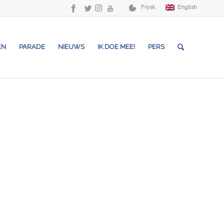
Frysk
English
EN
PARADE
NIEUWS
IK DOE MEE!
PERS