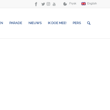
Frysk
English
EN
PARADE
NIEUWS
IK DOE MEE!
PERS