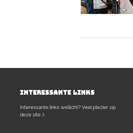
Deel dit stuk
INTERESSANTE LINKS
Interessante links wellicht? Veel plezier op
deze site :)