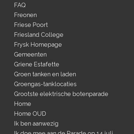
FAQ
Freonen
Friese Poort
Friesland College
Frysk Homepage
Gemeenten
Griene Estafette
Groen tanken en laden
Groengas-tanklocaties
Grootste elektrische botenparade
Home
Home OUD
Ik ben aanwezig
Ik doe mee aan de Parade op 14 juli