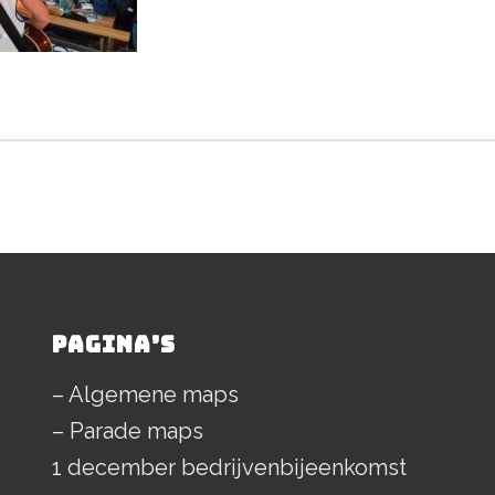
PAGINA’S
– Algemene maps
– Parade maps
1 december bedrijvenbijeenkomst