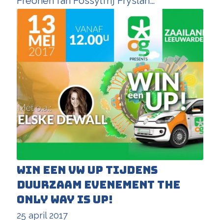
Freonen fan Fossylfrij Fryslân…
Win een VW UP tijdens
duurzaam evenement The
only way is UP!
25 april 2017