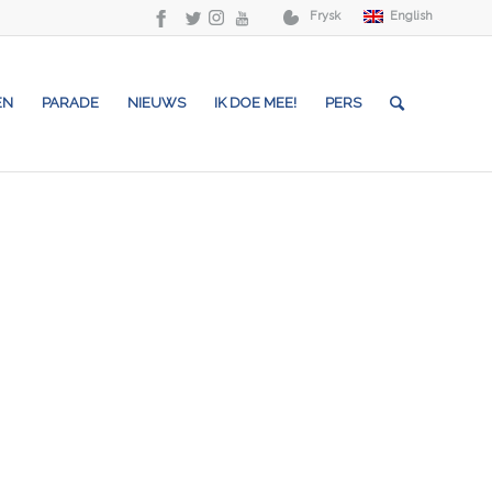
Frysk
English
EN
PARADE
NIEUWS
IK DOE MEE!
PERS