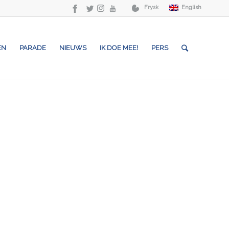
Frysk
English
EN
PARADE
NIEUWS
IK DOE MEE!
PERS