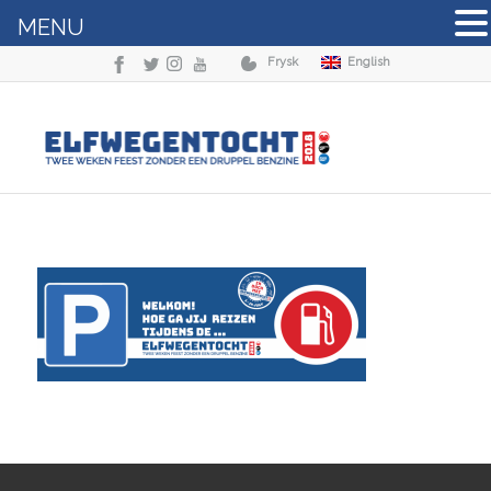
MENU
Frysk
English