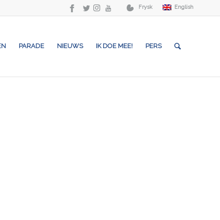
Frysk
English
EN
PARADE
NIEUWS
IK DOE MEE!
PERS