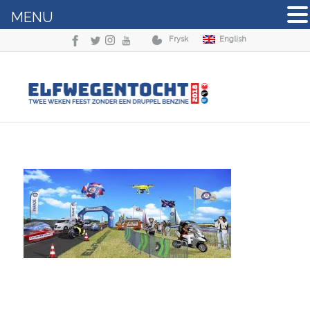
MENU
Frysk
English