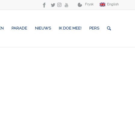
Frysk
English
EN
PARADE
NIEUWS
IK DOE MEE!
PERS