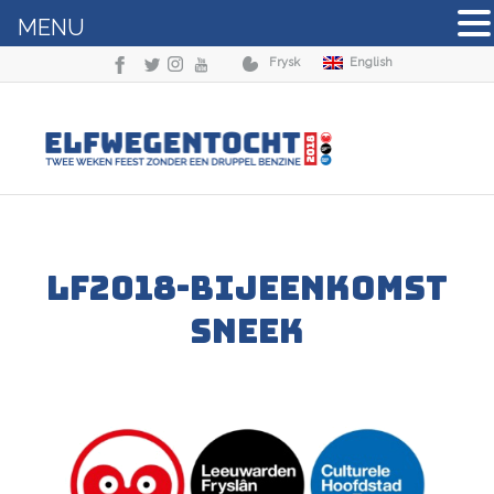
MENU
Frysk
English
LF2018-bijeenkomst
Sneek