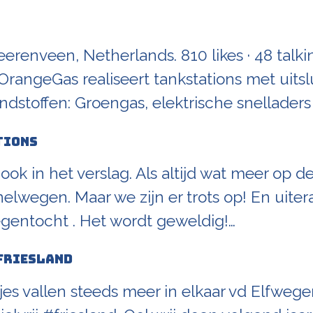
renveen, Netherlands. 810 likes · 48 talkin
OrangeGas realiseert tankstations met uits
dstoffen: Groengas, elektrische snellader
utions
j, ook in het verslag. Als altijd wat meer op 
nelwegen. Maar we zijn er trots op! En uite
egentocht . Het wordt geweldig!…
Friesland
jes vallen steeds meer in elkaar vd Elfweg