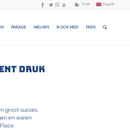
Frysk
English
EN
PARADE
NIEUWS
IK DOE MEE!
PERS
ent druk
n groot succes.
gen en waren
Plaza.