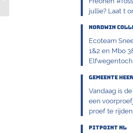
Freonen #fossi
december
jullie? Laat t
Nordwin Coll
Ecoteam Snee
1&2 en Mbo 3&
Elfwegentoch
Gemeente Hee
Vandaag is de
een voorproef
proef te rijde
PitPoint NL