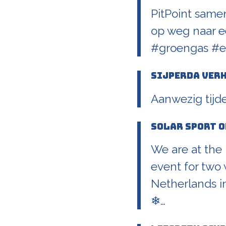
PitPoint same
op weg naar e
#groengas #e
Sijperda Ver
Aanwezig tijd
Solar Sport O
We are at the
event for two w
Netherlands i
❄…