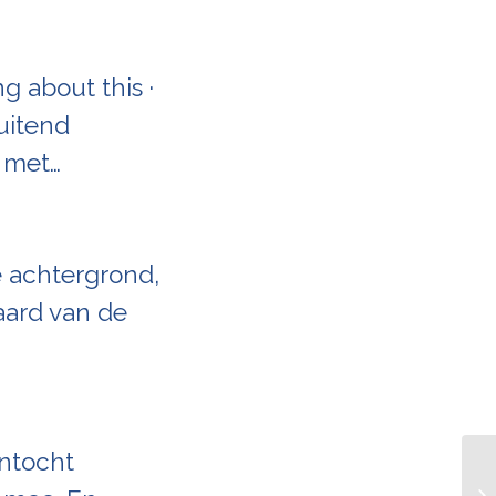
g about this ·
luitend
s met…
de achtergrond,
raard van de
entocht