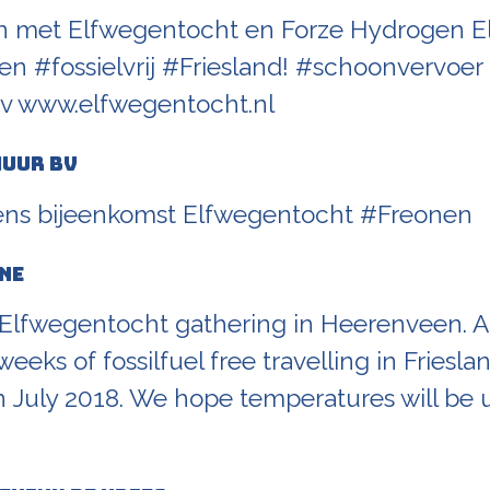
n met Elfwegentocht en Forze Hydrogen El
en #fossielvrij #Friesland! #schoonvervoer
v www.elfwegentocht.nl
huur BV
ens bijeenkomst Elfwegentocht #Freonen
ne
 Elfwegentocht gathering in Heerenveen. A
eeks of fossilfuel free travelling in Friesla
n July 2018. We hope temperatures will be 