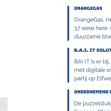
OrangeGas
OrangeGas, Hee
37 were here. 
duurzame bran
B.A.I. IT Sol
BAI IT is er bi
met digitale s
partij op Elfw
Ondernemend 
De puzzelstuk
Bezoekersinformatie
bedrijvenevenement 1