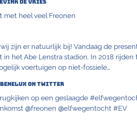
evink de Vries
 met heel veel Freonen
 wij zijn er natuurlijk bij! Vandaag de prese
 in het Abe Lenstra stadion. In 2018 rijde
gelijk voertuigen op niet-fossiele…
 Benelux on Twitter
rugkijken op een geslaagde #elfwegentoc
eenkomst @freonen @elfwegentocht #EV