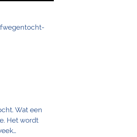
Elfwegentocht-
ocht. Wat een
ee. Het wordt
week…