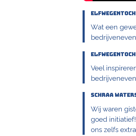
Elfwegentoch
Wat een geweld
bedrijveneve
Elfwegentoch
Veel inspirer
bedrijveneve
Schraa Water
Wij waren gis
goed initiatie
ons zelfs ext