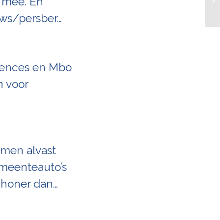
r mee. En
euws/persber…
iences en Mbo
n voor
emen alvast
emeenteauto’s
schoner dan…