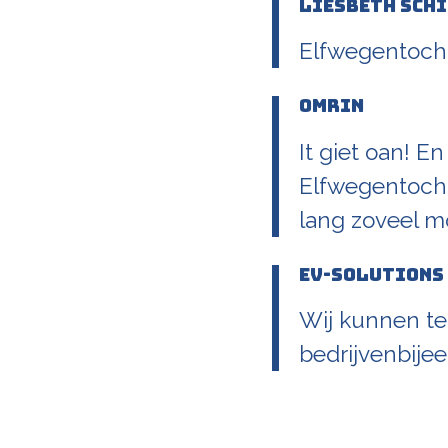
Liesbeth Schi
Elfwegentocht
Omrin
It giet oan! En
Elfwegentocht
lang zoveel mo
EV-Solutions
Wij kunnen te
bedrijvenbij