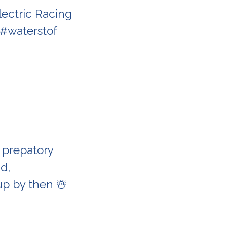
ectric Racing
 #waterstof
 prepatory
nd,
up by then ☃️