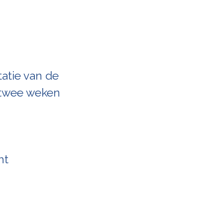
ntatie van de
n twee weken
ht