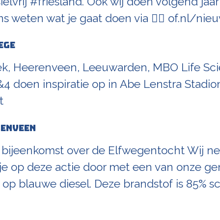
elvrij #friesland. Ook wij doen volgend jaa
 ons weten wat je gaat doen via 👉🏼 of.nl/ni
ege
k, Heerenveen, Leeuwarden, MBO Life Sc
4 doen inspiratie op in Abe Lenstra Stadio
t
renveen
 bijeenkomst over de Elfwegentocht Wij n
je op deze actie door met een van onze g
n op blauwe diesel. Deze brandstof is 85% 