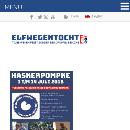
MENU
Frysk
English