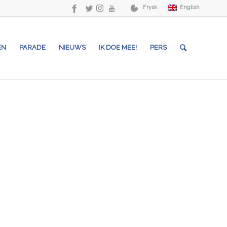
Frysk
English
EN
PARADE
NIEUWS
IK DOE MEE!
PERS