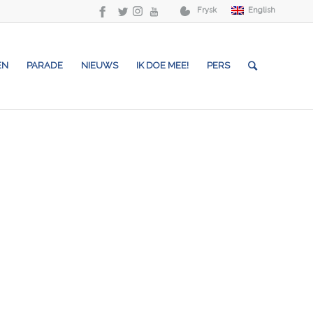
Frysk
English
EN
PARADE
NIEUWS
IK DOE MEE!
PERS