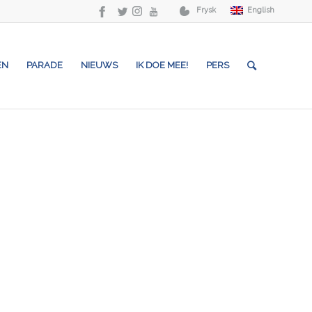
Frysk
English
EN
PARADE
NIEUWS
IK DOE MEE!
PERS