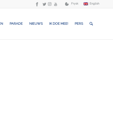
Frysk
English
EN
PARADE
NIEUWS
IK DOE MEE!
PERS