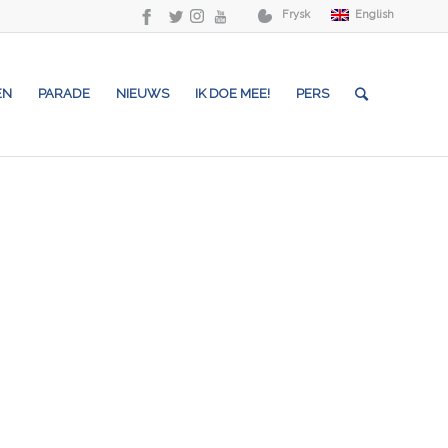
Frysk
English
EN
PARADE
NIEUWS
IK DOE MEE!
PERS