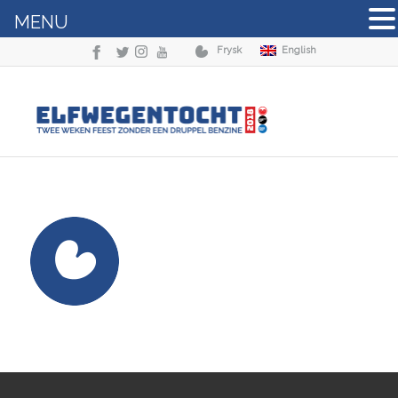
MENU
Frysk
English