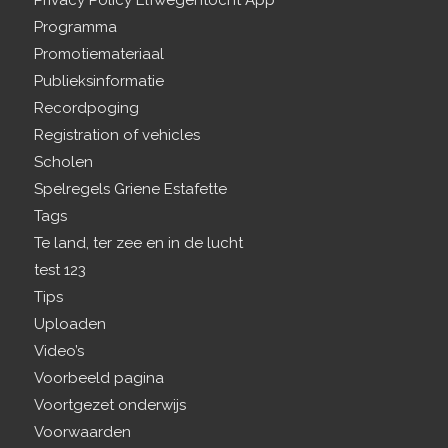
Privacy Policy Elfwegentocht App
Programma
Promotiemateriaal
Publieksinformatie
Recordpoging
Registration of vehicles
Scholen
Spelregels Griene Estafette
Tags
Te land, ter zee en in de lucht
test 123
Tips
Uploaden
Video’s
Voorbeeld pagina
Voortgezet onderwijs
Voorwaarden