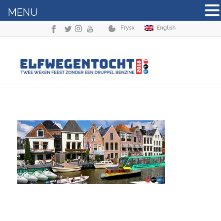
MENU
Frysk
English