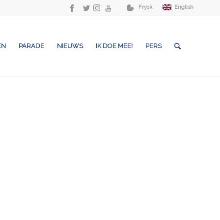
Frysk
English
EN
PARADE
NIEUWS
IK DOE MEE!
PERS