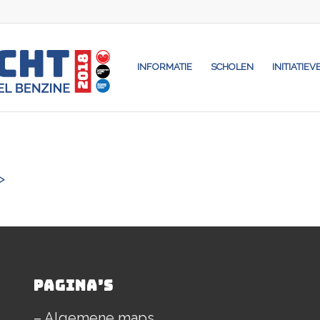
INFORMATIE
SCHOLEN
INITIATIEV
>
PAGINA’S
– Algemene maps