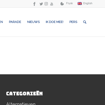
Frysk
English
EN
PARADE
NIEUWS
IK DOE MEE!
PERS
CATEGORIEËN
Alternatieven