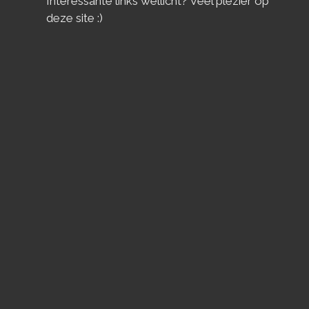
Interessante links wellicht? Veel plezier op
deze site :)