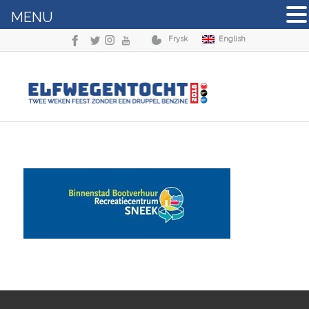
MENU
Frysk
English