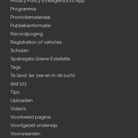
Privacy Policy Elfwegentocht App
Programma
Promotiemateriaal
Publieksinformatie
Recordpoging
Registration of vehicles
Scholen
Spelregels Griene Estafette
Tags
Te land, ter zee en in de lucht
test 123
Tips
Uploaden
Video’s
Voorbeeld pagina
Voortgezet onderwijs
Voorwaarden