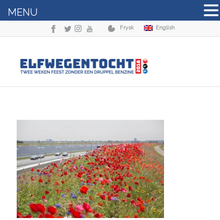
MENU
Frysk
English