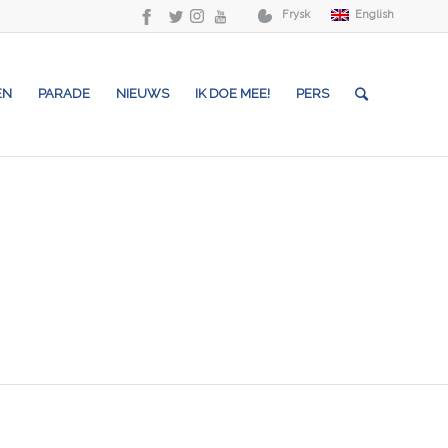
Frysk
English
EN
PARADE
NIEUWS
IK DOE MEE!
PERS