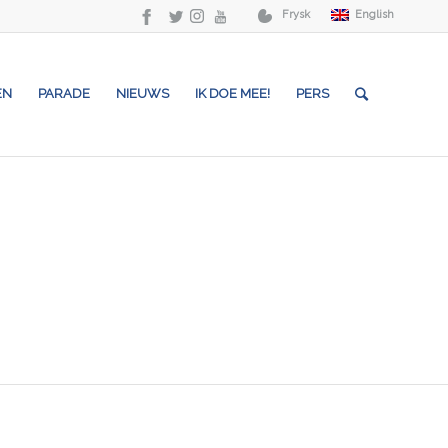
Frysk
English
EN
PARADE
NIEUWS
IK DOE MEE!
PERS