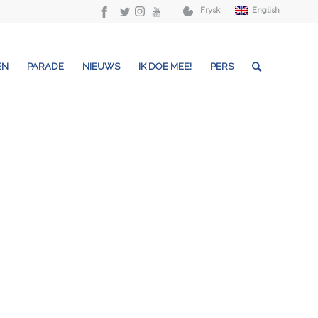
Frysk
English
EN
PARADE
NIEUWS
IK DOE MEE!
PERS