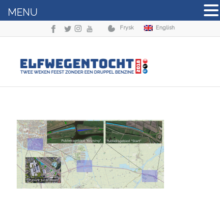
MENU
Frysk
English