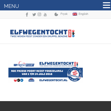
MENU
Frysk
English