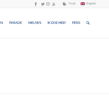
Frysk
English
EN
PARADE
NIEUWS
IK DOE MEE!
PERS