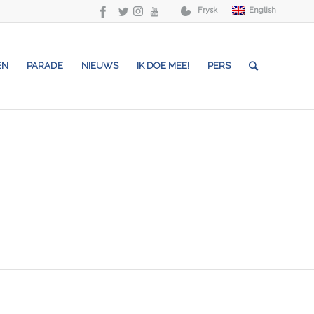
Frysk
English
EN
PARADE
NIEUWS
IK DOE MEE!
PERS