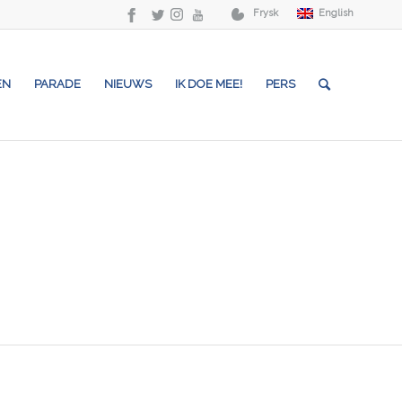
Frysk
English
EN
PARADE
NIEUWS
IK DOE MEE!
PERS