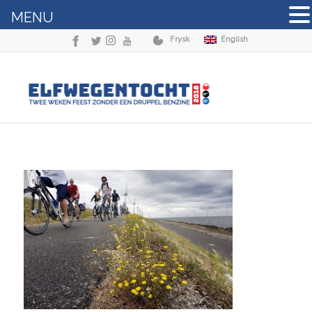
MENU
Frysk
English